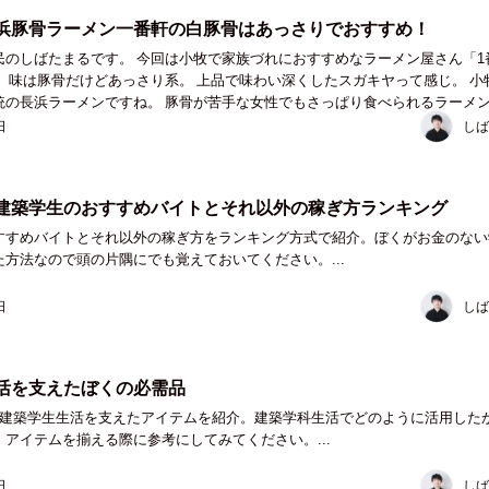
浜豚骨ラーメン一番軒の白豚骨はあっさりでおすすめ！
民のしばたまるです。 今回は小牧で家族づれにおすすめなラーメン屋さん「1
 小牧には
すね。 豚骨が苦手な女性でもさっぱり食べられるラーメンなの
れやおじいちゃん・おばあちゃんが...
日
しば
建築学生のおすすめバイトとそれ以外の稼ぎ方ランキング
すすめバイトとそれ以外の稼ぎ方をランキング方式で紹介。ぼくがお金のない
方法なので頭の片隅にでも覚えておいてください。...
日
しば
活を支えたぼくの必需品
の建築学生生活を支えたアイテムを紹介。建築学科生活でどのように活用した
アイテムを揃える際に参考にしてみてください。...
日
しば