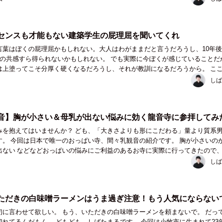
センスも才能もない建築学生の屁理屈を聞いてくれ
言葉はぼくの屁理屈かもしれない。大人はわがままだと言うだろうし、10年
くの共感すら得られないかもしれない。 でも実際に今ぼくが感じていることだ
は上塗ってこそ分厚く硬くなるだろうし、それが教訓になるだろうから。 こ
築学生生活で感じた違和感や鬱憤を屁理屈の...
しば
音】胸が小さい＆母乳が出ない悩みに効く龍音寺に参拝してみ
んか？ ども、「大きさよりも形にこだわる」量より質系男子の
す。 今回は日本で唯一のおっぱい寺、間々乳観音の紹介です。 胸が小さいの
出ない などなどおっぱいの悩みにご利益のあるお寺に実際に行ってきたので
きます。 この記事読んだらおっぱい...
しば
ただきの白味噌ラーメンはうま過ぎ注意！もう人気にならない
初に言わせて欲しい。 もう、いただきの白味噌ラーメンを頼まないで。 だっ
も、しばたまるです。 今回は小牧市に生まれて23年のぼ