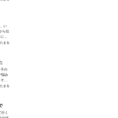
後、い
から仕
こにぼ
たまる
た
が悩み
、その
たまる
で
て行く