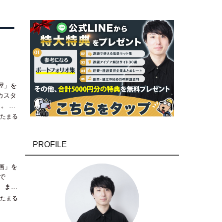
屋」を
。 モ
たまる
PROFILE
映画」を
で
たまる