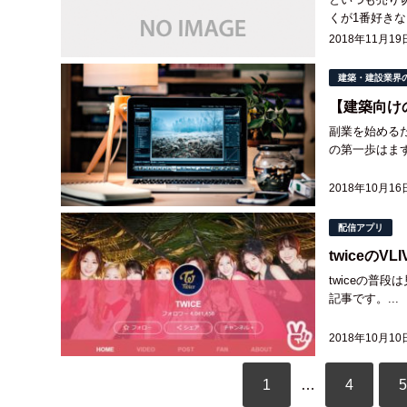
くが1番好き
ンの旨さに気づ
2018年11月19
建築・建設業界
【建築向け
副業を始める
の第一歩はまず
2018年10月16
配信アプリ
twiceの
twiceの普
記事です。...
2018年10月10
1
…
4
5