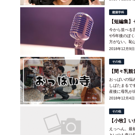
建築学科
【短編集】
今から並べる
や5年後のぼ
方がない。恥
くが6年間の建
2018年12月9日
その他
【間々乳観
おっぱいの悩みを抱えてはいませ
しばたまるで
産後に母乳が
全貌を残して置
2018年12月4日
その他
【小牧】い
えっへん。最
といつも売り切れてるんだもん。 どもど