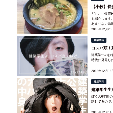
【小牧】長
ども、小牧市
を紹介します。 味は豚骨だけどあっさり系。 上品で味わい深くしたスガキヤって感じ。
あまりない系統の長浜ラーメンで
で店内に家族連
2018年12月20
建築学科
コスパ順！
建築学生のお
時代に発見した
2018年12月18
建築学科
建築学生生
ぼくの6年間
話してるので、
2018年12月14