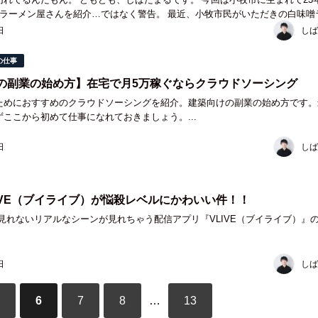
なラーメン屋さんを紹介…ではなく警告。 最近、小牧市民がいただきの白味噌
いてぼくが食べに行くといつも売り...
日
しば
の仕事
の副業の始め方】在宅で月5万稼ぐならクラウドソーシング
ためにおすすめのクラウドソーシングを紹介。建築向けの副業の始め方です。
ここから初めて仕事になれておきましょう。...
日
しば
VLIVE（ブイライブ）が悩殺レベルにかわいい件！！
段は見れないリアルなシーンが見れちゃう配信アプリ『VLIVE（ブイライブ）』
日
しば
6
7
8
…
13