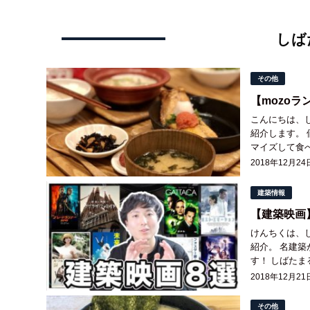
しば
その他
【mozo
こんにちは、
紹介します。 価格はランチで1200円。 メニューから好きな料理をピックアップして自分でカスタ
マイズして食
ゾに30回以上
2018年12月24
建築情報
【建築映画
けんちくは、し
紹介。 名建築
す！ しばたまるの公式LINEから「設計課題アイデア解決サイト30選」を無料配布してます。 まだ
の人はそちらも
2018年12月21
その他