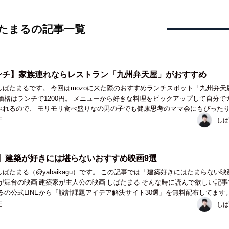
たまるの記事一覧
ランチ】家族連れならレストラン「九州弁天屋」がおすすめ
しばたまるです。 今回はmozoに来た際のおすすめランチスポット「九州弁天
べれるので、 モリモリ食べ盛りなの男の子でも健康思考のママ会にもぴったり
行った中で「ここは家族で食べ...
日
しば
】建築が好きには堪らないおすすめ映画9選
ばたまる（@yabaikagu）です。 この記事では「建築好きにはたまらない
が舞台の映画 建築家が主人公の映画 しばたまる そんな時に読んで欲しい記事
受け取ってください！...
日
しば