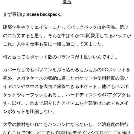
参考
まず最初は
Incase backpack
。
建築学生やクリエイターにとってバックパックは必需品。選ぶ
のに苦労すると思う。そんな中ぼくが4年間愛用してるバックが
これ。大学も仕事も常に一緒に過ごして来ました。
何と言ってもポケット数のバランスが丁度いいんですよ。
カバーなしでもパソコンをぶっ込めるもふもふのPCポケットを
初め、メガネケースの収納に適したポケットや使用頻度の高い
イヤホンやマウスを大切に保管できるポケット。他にもペンポ
ケットやキーフックもあるし、ハードディスクやACアダプタも
すっぽり。これまで紹介したアイテムを全部受け止めても
メイ
ンポケット
を圧縮しない。
大学の教材をいれてもパンパンにならないし、２泊程度の旅行
ならこれでOK。どこでもで設計やデザインやブログに手を伸ば