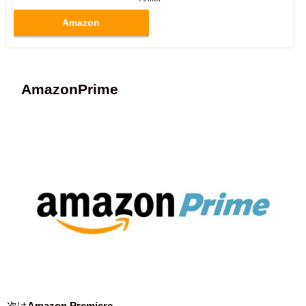
Amazon
AmazonPrime
次は
Amazon Premiere
。