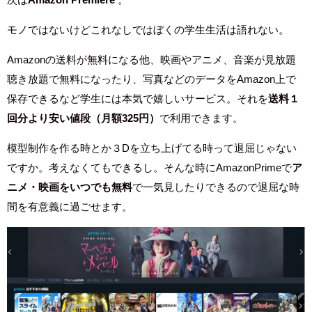
モノではないけどこれなしではぼくの学生生活は語れない。
Amazonの送料が無料になる他、映画やアニメ、音楽が見放題
聴き放題で無料になったり、写真などのデータをAmazon上で
保存できるなど学生には本気で嬉しいサービス。それを
送料１
回分より安い値段（月額325円）
で利用できます。
模型制作を作る時とか３Dを立ち上げてる時って退屈じゃない
ですか。考えなくてもできるし。そんな時にAmazonPrimeで
ア
ニメ・映画をいつでも無料
で一気見したりできるので退屈な時
間を有意義に過ごせます。