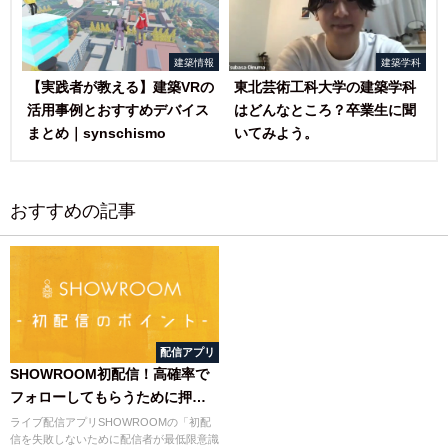
建築情報
建築学科
【実践者が教える】建築VRの
東北芸術工科大学の建築学科
活用事例とおすすめデバイス
はどんなところ？卒業生に聞
まとめ｜synschismo
いてみよう。
おすすめの記事
配信アプリ
SHOWROOM初配信！高確率で
フォローしてもらうために押さ
えておくべき3つのポイント
ライブ配信アプリSHOWROOMの「初配
信を失敗しないために配信者が最低限意識