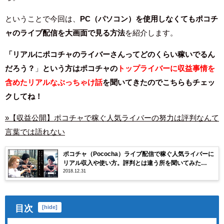
ということで
今回は、
PC（パソコン）を使用しなくてもポコチ
ャのライブ配信を大画面で見る方法
を紹介します。
「リアルにポコチャのライバーさんってどのくらい稼いでるん
だろう？
」
という方はポコチャの
トップライバーに収益事情を
含めたリアルなぶっちゃけ話
を聞いてきたのでこちらもチェッ
クしてね！
»【収益公開】ポコチャで稼ぐ人気ライバーの努力は評判なんて
言葉では語れない
ポコチャ（Pococha）ライブ配信で稼ぐ人気ライバーに
リアル収入や使い方。評判とは違う所を聞いてみた
2018.12.31
【PR】
目次
[
hide
]