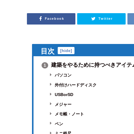
Facebook
Twitter
目次
[
hide
]
建築をやるために持つべきアイテ
1
パソコン
外付けハードディスク
USBorSD
メジャー
メモ帳・ノート
ペン
ミニ鉄尺