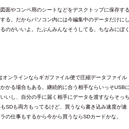
の図面やコンペ用のシートなどをデスクトップに保存す
ズする。だからパソコン内には今編集中のデータだけに
するのがいいよ。たぶんみんなそうしてる。ちなみにぼ
りはオンラインならギガファイル便で圧縮データファイル
かかる場合もある。継続的に合う相手ならいっそUSB
ばいいし、自分の手に届く相手にデータを渡すならそっ
BもSDも両方もってるけど、買うなら書き込み速度が速
ラの仕事もするから今から買うならSDカードかな。